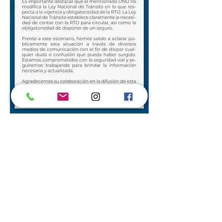
Av. Ejercito Argentino
3430 (3016)
Santo Tome, Santa Fe. | Tel.
(0342) 474-3615
/
474-4659
| WhatsApp administración:
3424687720
| WhatsApp recordatorios:
3424739784
|
citarsrl@outlook.com